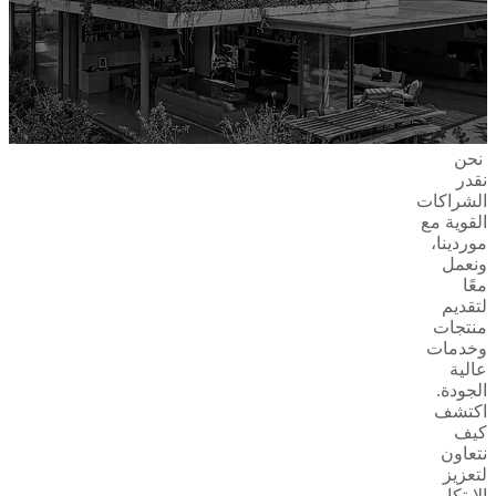
نحن
نقدر
الشراكات
القوية مع
موردينا،
ونعمل
معًا
لتقديم
منتجات
وخدمات
عالية
الجودة.
اكتشف
كيف
نتعاون
لتعزيز
الابتكار