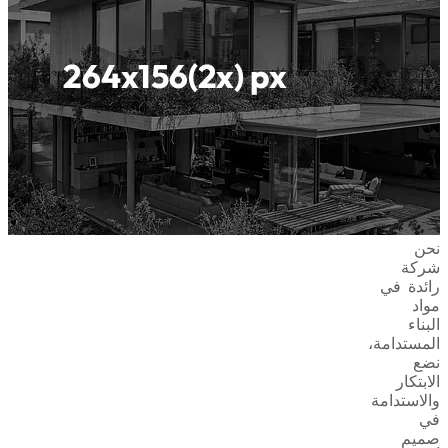
نحن
شركة
رائدة في
مواد
البناء
المستدامة،
نضع
الابتكار
والاستدامة
في
صميم