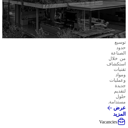
توسيع
حدود
الصناعة
من خلال
استكشاف
تقنيات
ومواد
وعمليات
جديدة
لتقديم
حلول
مستدامة.
عرض
المزيد
Vacancies