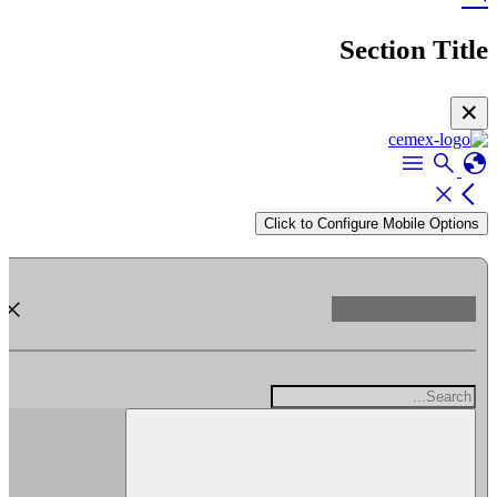
Section Title
✕
menu
search
globe
close
arrow_back_ios
Click to Configure Mobile Options
close