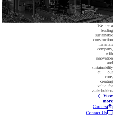
We are a
leading
sustainable
construction
materials
company,
with
innovation
and
sustainability
at our
core,
creating
value for
stakeholders.
View
more
badge
Careers
forum
Contact Us