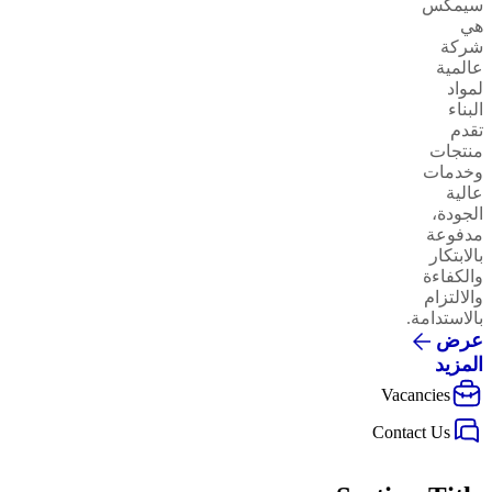
سيمكس
هي
شركة
عالمية
لمواد
البناء
تقدم
منتجات
وخدمات
عالية
الجودة،
مدفوعة
بالابتكار
والكفاءة
والالتزام
بالاستدامة.
عرض
المزيد
Vacancies
Contact Us