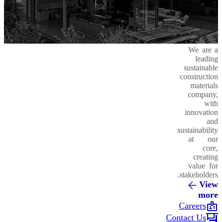
We are a
leading
sustainable
construction
materials
company,
with
innovation
and
sustainability
at our
core,
creating
value for
stakeholders.
View
more
badge
Careers
forum
Contact Us