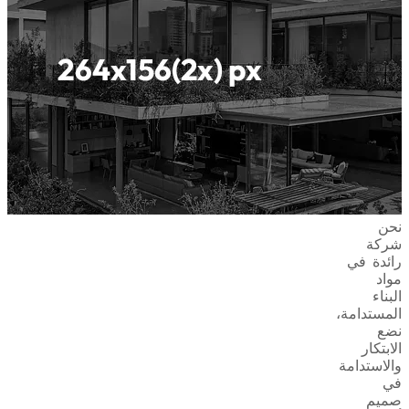
نحن
شركة
رائدة في
مواد
البناء
المستدامة،
نضع
الابتكار
والاستدامة
في
صميم