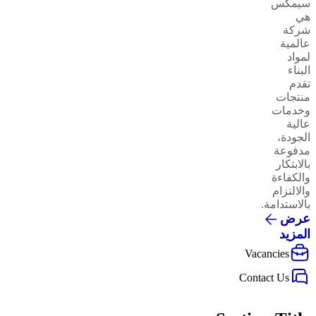
سيمكس
هي
شركة
عالمية
لمواد
البناء
تقدم
منتجات
وخدمات
عالية
الجودة،
مدفوعة
بالابتكار
والكفاءة
والالتزام
بالاستدامة.
عرض
المزيد
Vacancies
Contact Us