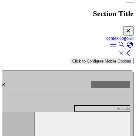
Section Title
✕
menu
search
globe
close
arrow_back_ios
Click to Configure Mobile Options
close