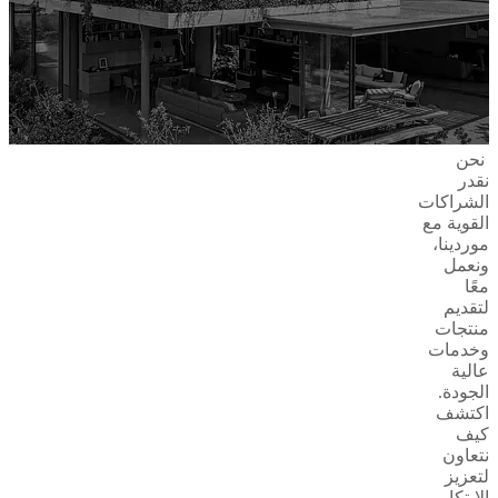
نحن
نقدر
الشراكات
القوية مع
موردينا،
ونعمل
معًا
لتقديم
منتجات
وخدمات
عالية
الجودة.
اكتشف
كيف
نتعاون
لتعزيز
الابتكار