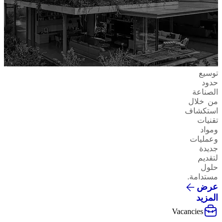
توسيع
حدود
الصناعة
من خلال
استكشاف
تقنيات
ومواد
وعمليات
جديدة
لتقديم
حلول
مستدامة.
عرض
المزيد
Vacancies