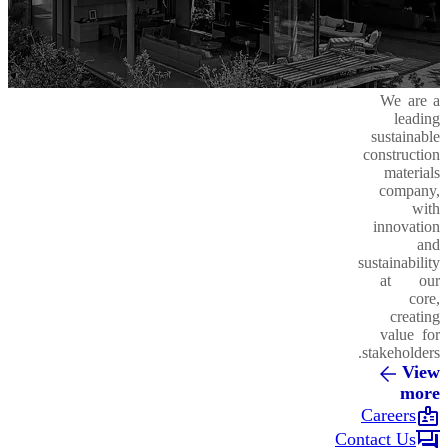
We are a
leading
sustainable
construction
materials
company,
with
innovation
and
sustainability
at our
core,
creating
value for
stakeholders.
View
more
badge
Careers
forum
Contact Us