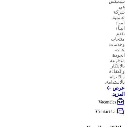
سيمكس
هي
شركة
عالمية
لمواد
البناء
تقدم
منتجات
وخدمات
عالية
الجودة،
مدفوعة
بالابتكار
والكفاءة
والالتزام
بالاستدامة.
عرض
المزيد
Vacancies
Contact Us