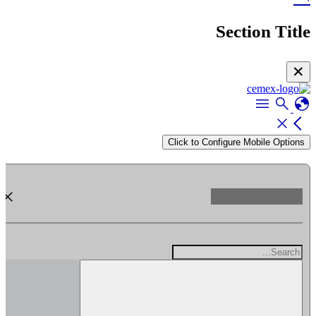
Section Title
✕
menu
search
globe
close
arrow_back_ios
Click to Configure Mobile Options
close