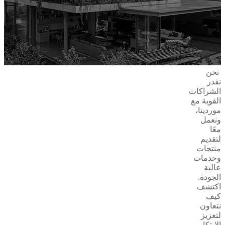
نحن
نقدر
الشراكات
القوية مع
موردينا،
ونعمل
معًا
لتقديم
منتجات
وخدمات
عالية
الجودة.
اكتشف
كيف
نتعاون
لتعزيز
الابتكار