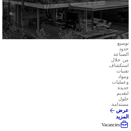
توسيع
حدود
الصناعة
من خلال
استكشاف
تقنيات
ومواد
وعمليات
جديدة
لتقديم
حلول
مستدامة.
عرض
المزيد
Vacancies