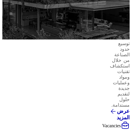
توسيع
حدود
الصناعة
من خلال
استكشاف
تقنيات
ومواد
وعمليات
جديدة
لتقديم
حلول
مستدامة.
عرض
المزيد
Vacancies