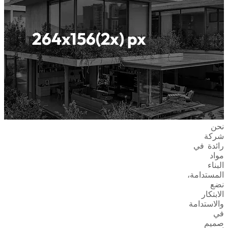
نحن
شركة
رائدة في
مواد
البناء
المستدامة،
نضع
الابتكار
والاستدامة
في
صميم