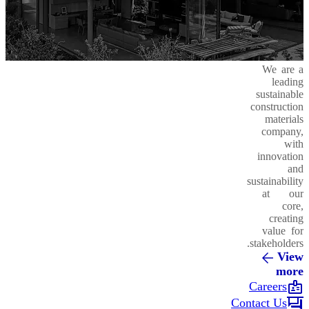
We are a
leading
sustainable
construction
materials
company,
with
innovation
and
sustainability
at our
core,
creating
value for
stakeholders.
View
more
badge
Careers
forum
Contact Us