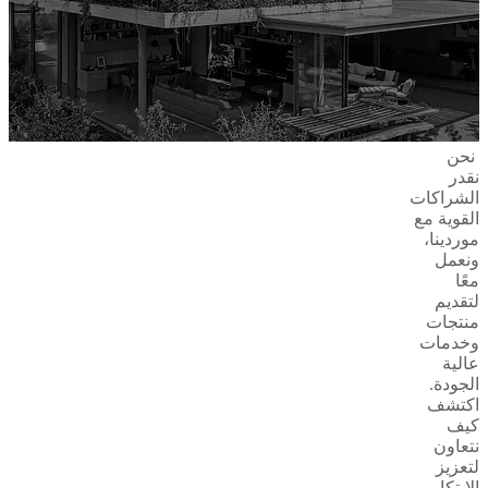
نحن
نقدر
الشراكات
القوية مع
موردينا،
ونعمل
معًا
لتقديم
منتجات
وخدمات
عالية
الجودة.
اكتشف
كيف
نتعاون
لتعزيز
الابتكار