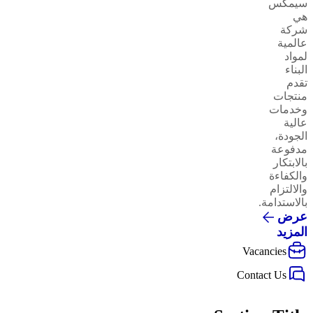
سيمكس
هي
شركة
عالمية
لمواد
البناء
تقدم
منتجات
وخدمات
عالية
الجودة،
مدفوعة
بالابتكار
والكفاءة
والالتزام
بالاستدامة.
عرض
المزيد
Vacancies
Contact Us