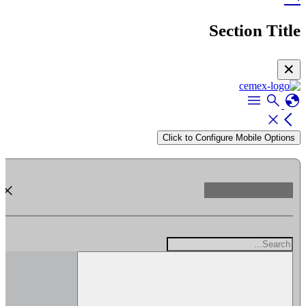
Section Title
✕
menu
search
globe
close
arrow_back_ios
Click to Configure Mobile Options
close