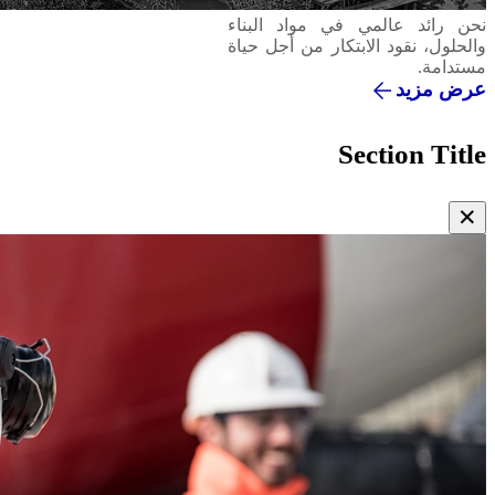
المسؤولية المجتماعية
الأسمنت
نحن رائد عالمي في مواد البناء
والحلول، نقود الابتكار من أجل حياة
مستدامة.
عرض مزيد
بيئة
الخرسانة
Section Title
ريجينيرا
✕
فيرتوا
Vacancies
Contact Us