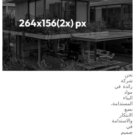
نحن
شركة
رائدة في
مواد
البناء
المستدامة،
نضع
الابتكار
والاستدامة
في
صميم