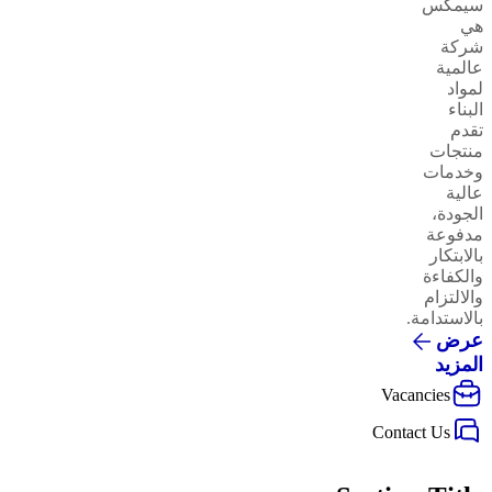
سيمكس
هي
شركة
عالمية
لمواد
البناء
تقدم
منتجات
وخدمات
عالية
الجودة،
مدفوعة
بالابتكار
والكفاءة
والالتزام
بالاستدامة.
عرض
المزيد
Vacancies
Contact Us