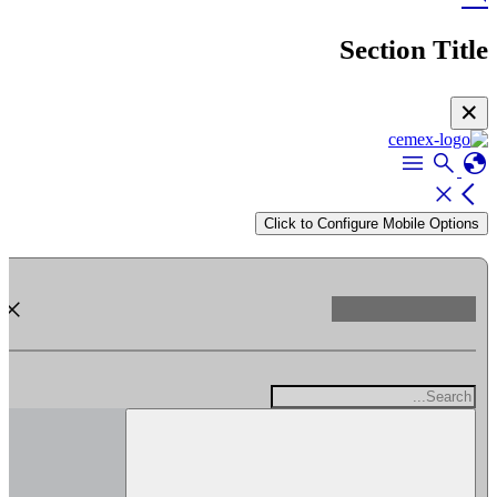
Section Title
✕
menu
search
globe
close
arrow_back_ios
Click to Configure Mobile Options
close