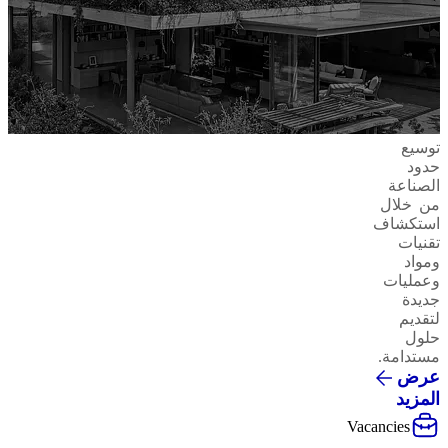
توسيع
حدود
الصناعة
من خلال
استكشاف
تقنيات
ومواد
وعمليات
جديدة
لتقديم
حلول
مستدامة.
عرض
المزيد
Vacancies