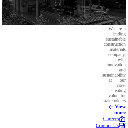
We are a
leading
sustainable
construction
materials
company,
with
innovation
and
sustainability
at our
core,
creating
value for
stakeholders.
View
more
badge
Careers
forum
Contact Us