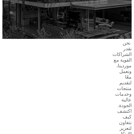
نحن
نقدر
الشراكات
القوية مع
موردينا،
ونعمل
معًا
لتقديم
منتجات
وخدمات
عالية
الجودة.
اكتشف
كيف
نتعاون
لتعزيز
الابتكار