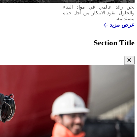
المسؤولية المجتماعية
الأسمنت
نحن رائد عالمي في مواد البناء
والحلول، نقود الابتكار من أجل حياة
مستدامة.
عرض مزيد
بيئة
الخرسانة
Section Title
ريجينيرا
✕
فيرتوا
Vacancies
Contact Us